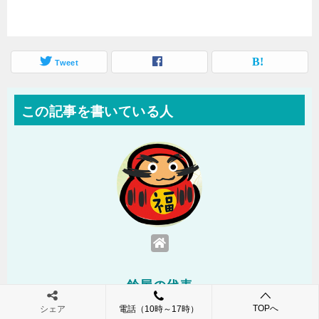
Tweet
この記事を書いている人
鈴屋の代表
TOPへ
シェア
電話（10時～17時）
運営者屋号:「 高崎だるま＆縁起物の販売店の鈴屋 」