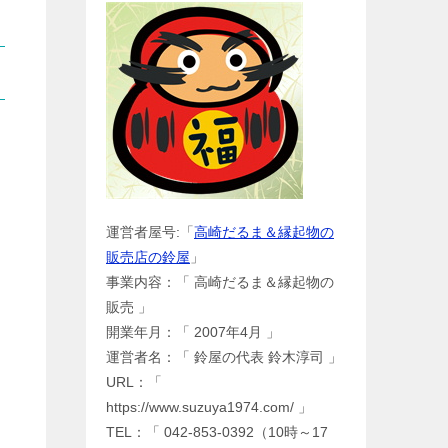
運営者屋号:「
高崎だるま＆縁起物の
販売店の鈴屋
」
事業内容：「 高崎だるま＆縁起物の
販売 」
開業年月：「 2007年4月 」
運営者名：「 鈴屋の代表 鈴木淳司 」
URL：「
https://www.suzuya1974.com/ 」
TEL：「 042-853-0392（10時～17